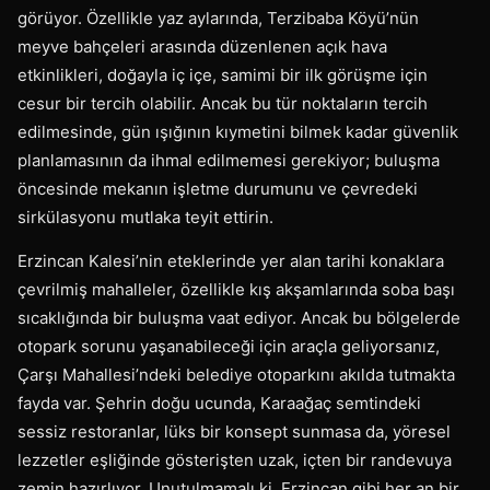
görüyor. Özellikle yaz aylarında, Terzibaba Köyü’nün
meyve bahçeleri arasında düzenlenen açık hava
etkinlikleri, doğayla iç içe, samimi bir ilk görüşme için
cesur bir tercih olabilir. Ancak bu tür noktaların tercih
edilmesinde, gün ışığının kıymetini bilmek kadar güvenlik
planlamasının da ihmal edilmemesi gerekiyor; buluşma
öncesinde mekanın işletme durumunu ve çevredeki
sirkülasyonu mutlaka teyit ettirin.
Erzincan Kalesi’nin eteklerinde yer alan tarihi konaklara
çevrilmiş mahalleler, özellikle kış akşamlarında soba başı
sıcaklığında bir buluşma vaat ediyor. Ancak bu bölgelerde
otopark sorunu yaşanabileceği için araçla geliyorsanız,
Çarşı Mahallesi’ndeki belediye otoparkını akılda tutmakta
fayda var. Şehrin doğu ucunda, Karaağaç semtindeki
sessiz restoranlar, lüks bir konsept sunmasa da, yöresel
lezzetler eşliğinde gösterişten uzak, içten bir randevuya
zemin hazırlıyor. Unutulmamalı ki, Erzincan gibi her an bir