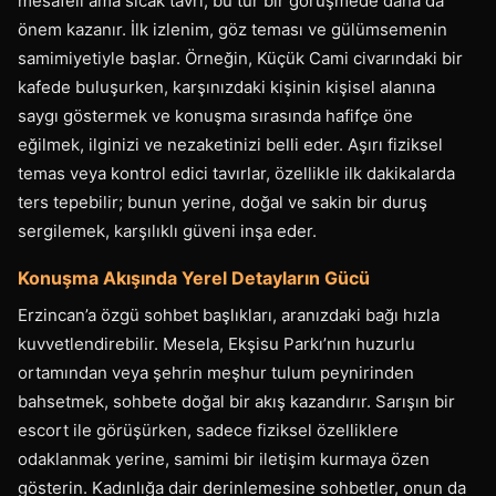
mesafeli ama sıcak tavrı, bu tür bir görüşmede daha da
önem kazanır. İlk izlenim, göz teması ve gülümsemenin
samimiyetiyle başlar. Örneğin, Küçük Cami civarındaki bir
kafede buluşurken, karşınızdaki kişinin kişisel alanına
saygı göstermek ve konuşma sırasında hafifçe öne
eğilmek, ilginizi ve nezaketinizi belli eder. Aşırı fiziksel
temas veya kontrol edici tavırlar, özellikle ilk dakikalarda
ters tepebilir; bunun yerine, doğal ve sakin bir duruş
sergilemek, karşılıklı güveni inşa eder.
Konuşma Akışında Yerel Detayların Gücü
Erzincan’a özgü sohbet başlıkları, aranızdaki bağı hızla
kuvvetlendirebilir. Mesela, Ekşisu Parkı’nın huzurlu
ortamından veya şehrin meşhur tulum peynirinden
bahsetmek, sohbete doğal bir akış kazandırır. Sarışın bir
escort ile görüşürken, sadece fiziksel özelliklere
odaklanmak yerine, samimi bir iletişim kurmaya özen
gösterin. Kadınlığa dair derinlemesine sohbetler, onun da