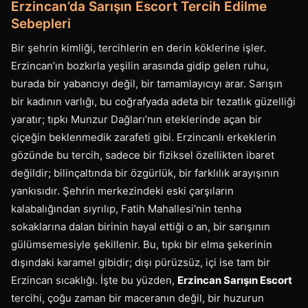
Erzincan’da Sarışın Escort Tercih Edilme
Sebepleri
Bir şehrin kimliği, tercihlerin en derin köklerine işler.
Erzincan’ın bozkırla yeşilin arasında gidip gelen ruhu,
burada bir yabancıyı değil, bir tamamlayıcıyı arar. Sarışın
bir kadının varlığı, bu coğrafyada adeta bir tezatlık güzelliği
yaratır; tıpkı Munzur Dağları’nın eteklerinde açan bir
çiçeğin beklenmedik zarafeti gibi. Erzincanlı erkeklerin
gözünde bu tercih, sadece bir fiziksel özellikten ibaret
değildir; bilinçaltında bir özgürlük, bir farklılık arayışının
yankısıdır. Şehrin merkezindeki eski çarşıların
kalabalığından sıyrılıp, Fatih Mahallesi’nin tenha
sokaklarına dalan birinin hayal ettiği o an, bir sarışının
gülümsemesiyle şekillenir. Bu, tıpkı bir elma şekerinin
dışındaki karamel gibidir; dışı pürüzsüz, içi ise tam bir
Erzincan sıcaklığı. İşte bu yüzden,
Erzincan Sarışın Escort
tercihi, çoğu zaman bir maceranın değil, bir huzurun