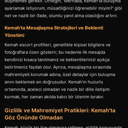
düşmemek gerekir. Örneğin, 'Merhaba, Kemah'ta buluşma
ayarlamak istiyorum, müsaitliğinizi öğrenebilir miyim?' gibi
net ve nazik bir ifade, olumlu yanıt alma olasılığını artırır.
Kemah'ta Mesajlaşma Stratejileri ve Beklenti
Yönetimi
Kemah escort profilleri, genellikle kişisel bilgilere ve
fotoğraflara özen gösterir; bu nedenle ilk mesajda
kendinizi kısaca tanıtmanız ve beklentilerinizi açıkça
belirtmeniz faydalı olur. Ayrıca, mesajlaşma sırasında
mahremiyeti korumak adına, özel detaylar için buluşma
anını beklemek en doğrusudur. Kemah'ın huzurlu
ortamında, aceleci olmadan ve nazik bir dille iletişim
kurmak, her zaman akılda kalıcı bir izlenim bırakır.
Gizlilik ve Mahremiyet Pratikleri: Kemah'ta
Göz Önünde Olmadan
Kemah, küçük bir ilçe olmasına rağmen, gizlilik konusunda