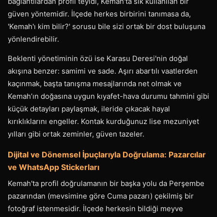
bağlantılardan profil teyidi, Kemah'ta sık kullanılan bir
güven yöntemidir. İlçede herkes birbirini tanımasa da,
'Kemah'ı kim bilir?' sorusu bile sizi ortak bir dost buluşuna
yönlendirebilir.
Beklenti yönetiminin özü ise Karasu Deresi'nin doğal
akışına benzer: samimi ve sade. Aşırı abartılı vaatlerden
kaçınmak, başta tanışma mesajlarında net olmak ve
Kemah’ın doğasına uygun kıyafet-hava durumu tahmini gibi
küçük detayları paylaşmak, ileride çıkacak hayal
kırıklıklarını engeller. Kontak kurduğunuz lise mezuniyet
yılları gibi ortak zeminler, güven tazeler.
Dijital ve Dönemsel İpuçlarıyla Doğrulama: Pazarcılar
ve WhatsApp Stickerları
Kemah'ta profil doğrulamanın bir başka yolu da Perşembe
pazarından (mevsimine göre Cuma pazarı) çekilmiş bir
fotoğraf istenmesidir. İlçede herkesin bildiği meyve