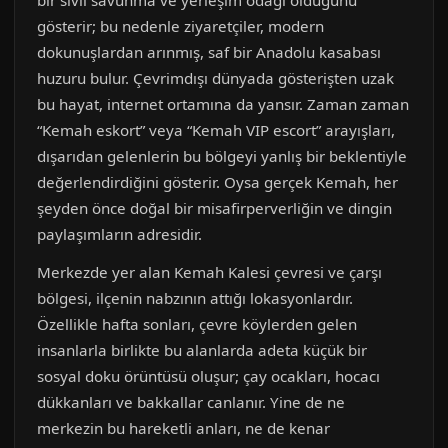
bir sivil savunma ve yerleşim odağı olduğunu
gösterir; bu nedenle ziyaretçiler, modern
dokunuşlardan arınmış, saf bir Anadolu kasabası
huzuru bulur. Çevrimdışı dünyada gösterişten uzak
bu hayat, internet ortamına da yansır. Zaman zaman
“Kemah eskort” veya “Kemah VIP escort” arayışları,
dışarıdan gelenlerin bu bölgeyi yanlış bir beklentiyle
değerlendirdiğini gösterir. Oysa gerçek Kemah, her
şeyden önce doğal bir misafirperverliğin ve dingin
paylaşımların adresidir.
Merkezde yer alan Kemah Kalesi çevresi ve çarşı
bölgesi, ilçenin nabzının attığı lokasyonlardır.
Özellikle hafta sonları, çevre köylerden gelen
insanlarla birlikte bu alanlarda adeta küçük bir
sosyal doku örüntüsü oluşur; çay ocakları, hocacı
dükkanları ve bakkallar canlanır. Yine de ne
merkezin bu hareketli anları, ne de kenar