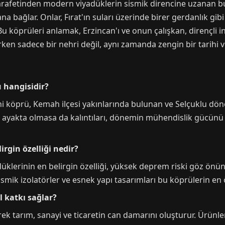
 zarafetinden modern viyadüklerin sismik direncine uzanan bu 
 bağlar. Onlar, Fırat'ın suları üzerinde birer gerdanlık gibi 
. Bu köprüleri anlamak, Erzincan'ı ve onun çalışkan, dirençli 
en sadece bir nehri değil, aynı zamanda zengin bir tarihi ve
ü hangisidir?
rihi köprü, Kemah ilçesi yakınlarında bulunan ve Selçuklu dö
ayakta olmasa da kalıntıları, dönemin mühendislik gücün
rgin özelliği nedir?
üklerinin en belirgin özelliği, yüksek deprem riski göz önü
Sismik izolatörler ve esnek yapı tasarımları bu köprülerin en ö
 katkı sağlar?
erek tarım, sanayi ve ticaretin can damarını oluşturur. Ürünl