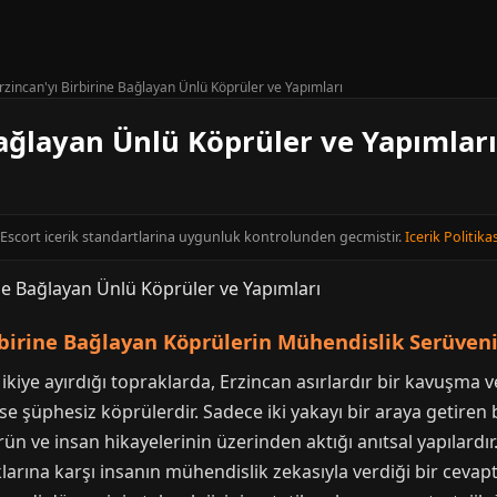
rzincan'yı Birbirine Bağlayan Ünlü Köprüler ve Yapımları
Bağlayan Ünlü Köprüler ve Yapımları
n Escort icerik standartlarina uygunluk kontrolunden gecmistir.
Icerik Politikas
irbirine Bağlayan Köprülerin Mühendislik Serüven
ikiye ayırdığı topraklarda, Erzincan asırlardır bir kavuşma 
 şüphesiz köprülerdir. Sadece iki yakayı bir araya getiren be
n ve insan hikayelerinin üzerinden aktığı anıtsal yapılardır
klarına karşı insanın mühendislik zekasıyla verdiği bir cevap