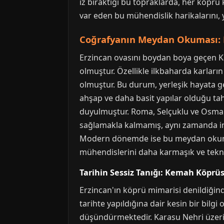
iz bıraktığı bu topraklarda, her köprü k
var eden bu mühendislik harikalarını, 
Coğrafyanın Meydan Okuması: K
Erzincan ovasını boydan boya geçen Ka
olmuştur. Özellikle ilkbaharda karların
olmuştur. Bu durum, yerleşik hayata geç
ahşap ve daha basit yapılar olduğu tah
duyulmuştur. Roma, Selçuklu ve Osmanlı
sağlamakla kalmamış, aynı zamanda im
Modern dönemde ise bu meydan okuma,
mühendislerini daha karmaşık ve tekn
Tarihin Sessiz Tanığı: Kemah Köprü
Erzincan'ın köprü mimarisi denildiğind
tarihte yapıldığına dair kesin bir bilg
düşündürmektedir. Karasu Nehri üzerinde