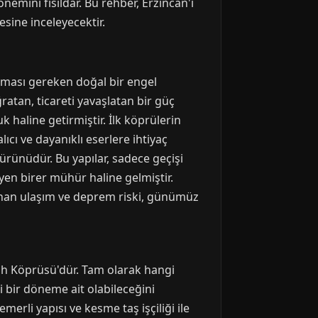
önemini fısıldar. Bu rehber, Erzincan'ı
sine inceleyecektir.
lması gereken doğal bir engel
ratan, ticareti yavaşlatan bir güç
 haline getirmiştir. İlk köprülerin
cı ve dayanıklı eserlere ihtiyaç
ürünüdür. Bu yapılar, sadece geçişi
en birer mühür haline gelmiştir.
nan ulaşım ve deprem riski, günümüz
mah Köprüsü'dür. Tam olarak hangi
i bir döneme ait olabileceğini
erli yapısı ve kesme taş işçiliği ile