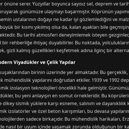
önüne serer. Yüzyıllar boyunca sayısız sel, deprem ve tarihi
koruyarak günümüze ulaşmayı başarmıştır. Köprünün yapımı
nemin ustalarının doğayı ne kadar iyi gözlemlediğini ve mal
n büyük bir kısmı yıkılmış olsa da, kalan ayakları bile geçmiş
ektedir. Bu tarihi atmosferi deneyimlemek isteyen gezginler
bir rehberliğe ihtiyaç duyabilirler. Bu noktada, yolculukları
, gizli kalmış güzellikleri keşfetmek adına ilginç bir alternati
ern Viyadükler ve Çelik Yapılar
kuşaklarından birinin üzerinde yer almaktadır. Bu gerçeklik, 
ük mühendislik yapılarını doğrudan etkiler. 1939 ve 1992 depr
ik izolasyon teknolojileri öncelikli hale gelmiştir. Günümüz
ükler, bu yeni anlayışın en somut örnekleridir. Bu köprüler
 dikey sismik yüklere karşı esneme, salınım ve dayanıklılık k
mik izolatörler ve özel beton karışımları, bu devasa yapılar
olojilerden sadece birkaçıdır. Bu mühendislik harikaları, Er
e de nasıl bir uyum içinde yaşamak zorunda olduğunun bir ka