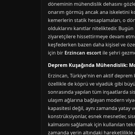
döneminin mühendislik dehasını gözler 
onarım görmüş ancak ana iskeletini 
kemerlerin statik hesaplamaları, o dö
olduklarını kanıtlar niteliktedir. Bugü
ziyaretçilere hissettirmeye devam etm
keşfederken bazen daha kişisel ve özel 
için bir
Erzincan escort
ile şehri gezmek
Deprem Kuşağında Mühendislik: Mod
Erzincan, Türkiye'nin en aktif deprem 
özellikle de köprü ve viyadük gibi büy
sonrasında yapılan tüm inşaatlarda sism
ulaşım ağlarına bağlayan modern viyad
kapasitesi değil, aynı zamanda yatay ve
konstrüksiyonlar, esnek mesnetler, sis
kalmasını sağlamak için kullanılan tekn
zamanda yerin altındaki hareketlilikl