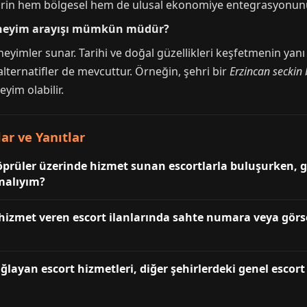
ehrin hem bölgesel hem de ulusal ekonomiye entegrasyonunu
 deneyim arayışı mümkün müdür?
eneyimler sunar. Tarihi ve doğal güzellikleri keşfetmenin yanı 
 alternatifler de mevcuttur. Örneğin, şehri bir
Erzincan seckin
eyim olabilir.
ar ve Yanıtlar
öprüler üzerinde hizmet sunan escortlarla buluşurken, g
malıyım?
hizmet veren escort ilanlarında sahte numara veya görse
ağlayan escort hizmetleri, diğer şehirlerdeki genel escor