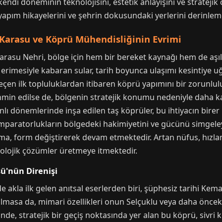
endi döneminin teknolojisini, estetik anlayışını ve stratejik 
yapım hikayelerini ve şehrin dokusundaki yerlerini derinleme
arasu ve Köprü Mühendisliğinin Evrimi
rasu Nehri, bölge için hem bir bereket kaynağı hem de aşı
 erimesiyle kabaran sular, tarih boyunca ulaşımı kesintiye uğ
en ilk topluluklardan itibaren köprü yapımını bir zorunluluk
min edilse de, bölgenin stratejik konumu nedeniyle daha kalı
 dönemlerinde inşa edilen taş köprüler, bu ihtiyacın birer 
paratorlukların bölgedeki hakimiyetini ve gücünü simgeley
 form değiştirerek devam etmektedir. Artan nüfus, hızla
olojik çözümler üretmeye itmektedir.
sü'nün Direnişi
e akla ilk gelen anıtsal eserlerden biri, şüphesiz tarihi Ke
i olmasa da, mimari özellikleri onun Selçuklu veya daha öncek
, stratejik bir geçiş noktasında yer alan bu köprü, sivri kem