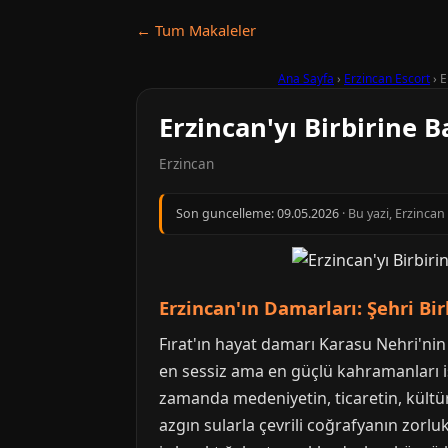
← Tum Makaleler
Ana Sayfa
›
Erzincan Escort
›
E
Erzincan'yı Birbirine 
Erzincan
Son guncelleme:
09.05.2026
· Bu yazi, Erzinca
Erzincan'ın Damarları: Şehri B
Fırat'ın hayat damarı Karasu Nehri'nin 
en sessiz ama en güçlü kahramanları ise
zamanda medeniyetin, ticaretin, kültürü
azgın sularla çevrili coğrafyanın zorlu