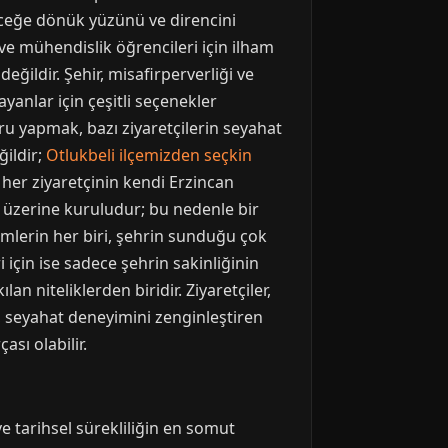
eceğe dönük yüzünü ve direncini
s ve mühendislik öğrencileri için ilham
eğildir. Şehir, misafirperverliği ve
ayanlar için çeşitli seçenekler
uru yapmak, bazı ziyaretçilerin seyahat
ğildir;
Otlukbeli ilçemizden seçkin
, her ziyaretçinin kendi Erzincan
ık üzerine kuruludur; bu nedenle bir
yimlerin her biri, şehrin sunduğu çok
i için ise sadece şehrin sakinliğinin
an niteliklerden biridir. Ziyaretçiler,
er, seyahat deneyimini zenginleştiren
ası olabilir.
e tarihsel sürekliliğin en somut