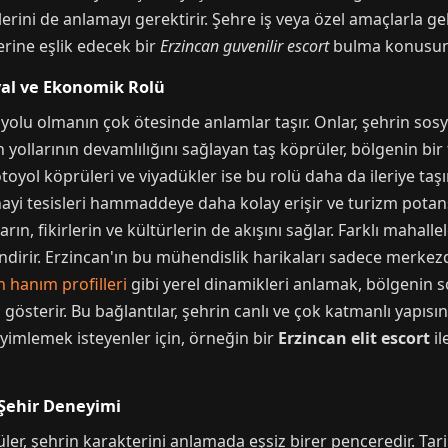
erini de anlamayı gerektirir. Şehre iş veya özel amaçlarla
erine eşlik edecek bir
Erzincan guvenilir escort
bulma konusunda
yal ve Ekonomik Rolü
iş yolu olmanın çok ötesinde anlamlar taşır. Onlar, şehrin 
 yollarının devamlılığını sağlayan taş köprüler, bölgenin bi
l köprüleri ve viyadükler ise bu rolü daha da ileriye taşı
anayi tesisleri hammaddeye daha kolay erişir ve turizm potans
n, fikirlerin ve kültürlerin de akışını sağlar. Farklı mahalleler
irir. Erzincan'ın bu mühendislik harikaları sadece merkezde
n hanım profilleri
gibi yerel dinamikleri anlamak, bölgenin so
terir. Bu bağlantılar, şehrin canlı ve çok katmanlı yapısını
yimlemek isteyenler için, örneğin bir
Erzincan elit escort
il
 Şehir Deneyimi
rüler, şehrin karakterini anlamada eşsiz birer penceredir. T