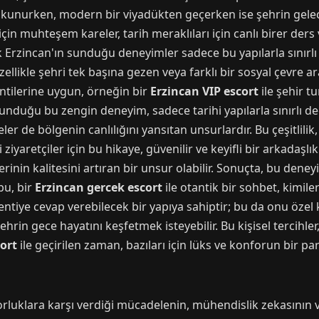
dokunurken, modern bir viyadükten geçerken ise şehrin gel
 için muhteşem kareler, tarih meraklıları için canlı birer der
k Erzincan'ın sunduğu deneyimler sadece bu yapılarla sınırlı d
ellikle şehri tek başına gezen veya farklı bir sosyal çevre ar
entilerine uygun, örneğin bir
Erzincan VIP escort
ile şehir t
 sunduğu bu zengin deneyim, sadece tarihi yapılarla sınırlı de
ler de bölgenin canlılığını yansıtan unsurlardır. Bu çeşitlilik
ziyaretçiler için bu hikaye, güvenilir ve keyifli bir arkadaşl
inin kalitesini artıran bir unsur olabilir. Sonuçta, bu dene
bu, bir
Erzincan gercek escort
ile otantik bir sohbet, kimiler
entiye cevap verebilecek bir yapıya sahiptir; bu da onu özel kıl
şehrin gece hayatını keşfetmek isteyebilir. Bu kişisel tercihl
ort
ile geçirilen zaman, bazıları için lüks ve konforun bir parç
zorluklara karşı verdiği mücadelenin, mühendislik zekasının v