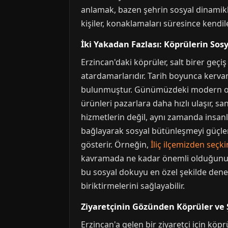
anlamak, bazen şehrin sosyal dinamikl
kişiler, konaklamaları süresince kendil
İki Yakadan Fazlası: Köprülerin Sos
Erzincan'daki köprüler, salt birer geç
atardamarlarıdır. Tarih boyunca kervan
bulunmuştur. Günümüzdeki modern otoyo
ürünleri pazarlara daha hızlı ulaşır, s
hizmetlerin değil, aynı zamanda insanları
bağlayarak sosyal bütünleşmeyi güçlend
gösterir. Örneğin,
İliç ilçemizden seçki
kavramada ne kadar önemli olduğunu gös
bu sosyal dokuyu en özel şekilde dene
biriktirmelerini sağlayabilir.
Ziyaretçinin Gözünden Köprüler ve
Erzincan'a gelen bir ziyaretçi için köp