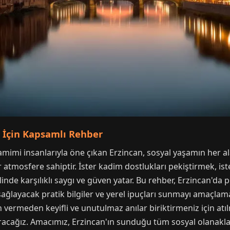
 İçin Kapsamlı Rehber
amimi insanlarıyla öne çıkan Erzincan, sosyal yaşamın her ala
atmosfere sahiptir. İster kadim dostlukları pekiştirmek, ister
de karşılıklı saygı ve güven yatar. Bu rehber, Erzincan'da pl
ağlayacak pratik bilgiler ve yerel ipuçları sunmayı amaçlam
 vermeden keyifli ve unutulmaz anılar biriktirmeniz için atı
racağız. Amacımız, Erzincan'ın sunduğu tüm sosyal olanaklar