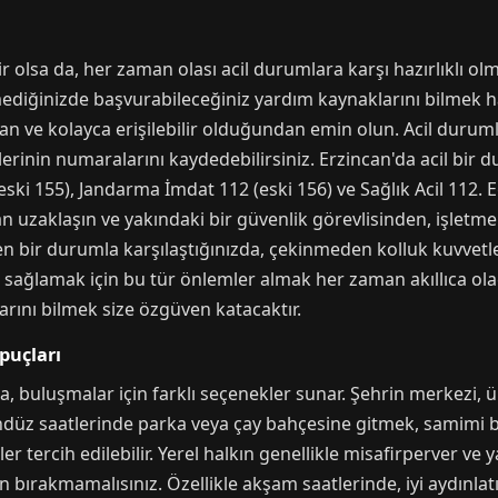
r olsa da, her zaman olası acil durumlara karşı hazırlıklı o
diğinizde başvurabileceğiniz yardım kaynaklarını bilmek ha
 ve kolayca erişilebilir olduğundan emin olun. Acil durumla
çlerinin numaralarını kaydedebilirsiniz. Erzincan'da acil bi
eski 155), Jandarma İmdat 112 (eski 156) ve Sağlık Acil 112. 
 uzaklaşın ve yakındaki bir güvenlik görevlisinden, işletme
den bir durumla karşılaştığınızda, çekinmeden kolluk kuvvetl
izi sağlamak için bu tür önlemler almak her zaman akıllıca ola
rını bilmek size özgüven katacaktır.
puçları
 buluşmalar için farklı seçenekler sunar. Şehrin merkezi, üni
ündüz saatlerinde parka veya çay bahçesine gitmek, samimi bir
r tercih edilebilir. Yerel halkın genellikle misafirperver 
en bırakmamalısınız. Özellikle akşam saatlerinde, iyi aydınlat