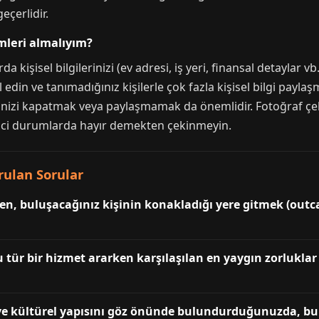
eçerlidir.
mleri almalıyım?
rda kişisel bilgilerinizi (ev adresi, iş yeri, finansal detayla
rol edin ve tanımadığınız kişilerle çok fazla kişisel bilgi pa
inizi kapatmak veya paylaşmamak da önemlidir. Fotoğraf çeki
dici durumlarda hayır demekten çekinmeyin.
rulan Sorular
n, buluşacağınız kişinin konakladığı yere gitmek (outcall
u tür bir hizmet ararken karşılaşılan en yaygın zorluklar 
 ve kültürel yapısını göz önünde bulundurduğunuzda, bu