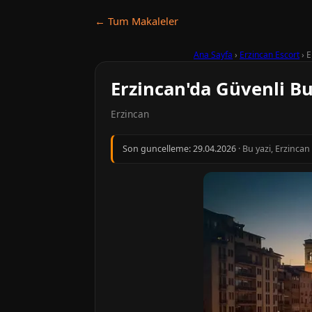
← Tum Makaleler
Ana Sayfa
›
Erzincan Escort
›
E
Erzincan'da Güvenli B
Erzincan
Son guncelleme:
29.04.2026
· Bu yazi, Erzinca