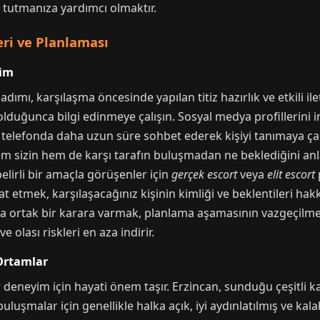
 tutmanıza yardımcı olmaktır.
ri ve Planlaması
şim
adımı, karşılaşma öncesinde yapılan titiz hazırlık ve etkili i
uğunca bilgi edinmeye çalışın. Sosyal medya profillerini in
telefonda daha uzun süre sohbet ederek kişiyi tanımaya çalı
hem sizin hem de karşı tarafın buluşmadan ne beklediğini anl
elirli bir amaçla görüşenler için
gerçek escort
veya
elit escort
 etmek, karşılaşacağınız kişinin kimliği ve beklentileri ha
a ortak bir karara varmak, planlama aşamasının vazgeçilmez
e olası riskleri en aza indirir.
Ortamlar
deneyim için hayati önem taşır. Erzincan, sunduğu çeşitli ka
uluşmalar için genellikle halka açık, iyi aydınlatılmış ve kalab