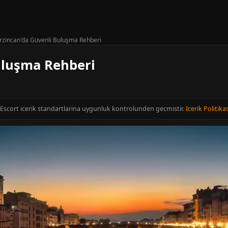
rzincan'da Güvenli Buluşma Rehberi
uluşma Rehberi
n Escort icerik standartlarina uygunluk kontrolunden gecmistir.
Icerik Politikas