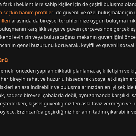
farklı beklentilere sahip kişiler için de çeşitli buluşma ola
 seçkin hanım profilleri
de güvenli ve özel buluşmalar için u
lleri
arasında da bireysel tercihlerinize uygun buluşma imkan
buluşmanın karşılıklı saygı ve güven çerçevesinde gerçekleş
kendi evinizin veya buluşacağınız mekanın güvenliğini önce
incan'ın genel huzurunu koruyarak, keyifli ve güvenli sosyal e
ürü
mek, önceden yapılan dikkatli planlama, açık iletişim ve ki
 her bireyin rahat ve huzurlu hissederek sosyal etkileşimle
iskleri en aza indirebilir ve buluşmalarınızdan en iyi şekilde
 sadece bireysel çabalarla değil, aynı zamanda karşılıklı say
keşfederken, kişisel güvenliğinizden asla taviz vermeyin ve
ylece, Erzincan'da geçirdiğiniz her anın tadını çıkarabilir ve