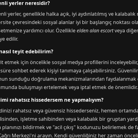
nli yerler neresidir?
li yerler, genellikle halka açık, iyi aydınlatılmış ve kalabal
site çevresindeki sosyal alanlar iyi bir başlangıç noktası olab
setmenize yardımcı olur. Özellikle
elden alan escort
veya diğer 
e edilir.
nasıl teyit edebilirim?
yit etmek için öncelikle sosyal medya profillerini inceleyebili
 süre sohbet ederek kişiyi tanımaya çalışabilirsiniz. Güvenil
formun sunduğu doğrulama mekanizmalarından faydalanmak d
munda buluşmayı ertelemek veya iptal etmek de önemlidir.
dimi rahatsız hissedersem ne yapmalıyım?
ndinizi rahatsız veya güvensiz hissederseniz, hemen ortamd
evlisinden, işletme sahibinden veya kalabalık bir gruptan yar
lanınızı bildirmek ve "acil çıkış" kodunuzu belirlemek de fayd
ğrı Merkezi'ni arayın. Kendi güvenliğiniz her zaman öncelikli