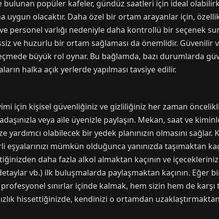
bulunan popüler kafeler, gündüz saatleri için ideal olabilir
uygun olacaktır. Daha özel bir ortam arayanlar için, özellikl
 ve personel varlığı nedeniyle daha kontrollü bir seçenek su
essiz ve huzurlu bir ortam sağlaması da önemlidir. Güvenilir 
çmede büyük rol oynar. Bu bağlamda, bazı durumlarda güven
aların halka açık yerlerde yapılması tavsiye edilir.
i için kişisel güvenliğiniz ve gizliliğiniz her zaman öncelik
daşınızla veya aile üyenizle paylaşın. Mekan, saat ve kiminl
 yardımcı olabilecek bir yedek planınızın olmasını sağlar. Kiş
i eşyalarınızı mümkün olduğunca yanınızda taşımaktan kaç
ttiğinizden daha fazla alkol almaktan kaçının ve içeceklerin
sal detaylar vb.) ilk buluşmalarda paylaşmaktan kaçının. Eğer b
e profesyonel sınırlar içinde kalmak, hem sizin hem de karşı t
ızlık hissettiğinizde, kendinizi o ortamdan uzaklaştırmakta