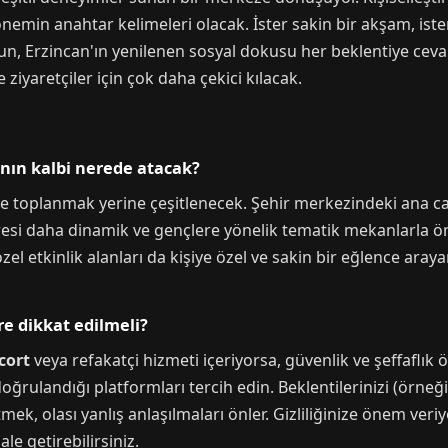
nemin anahtar kelimeleri olacak. İster sakin bir akşam, ister 
un, Erzincan'ın yenilenen sosyal dokusu her beklentiye cevap
iyaretçiler için çok daha çekici kılacak.
ının kalbi nerede atacak?
e toplanmak yerine çeşitlenecek. Şehir merkezindeki ana ca
resi daha dinamik ve gençlere yönelik tematik mekanlarla öne
el etkinlik alanları da kişiye özel ve sakin bir eğlence arayan
re dikkat edilmeli?
cort
veya refakatçi hizmeti içeriyorsa, güvenlik ve şeffaflık ön
doğrulandığı platformları tercih edin. Beklentilerinizi (örneğ
tmek, olası yanlış anlaşılmaları önler. Gizliliğinize önem veri
e getirebilirsiniz.