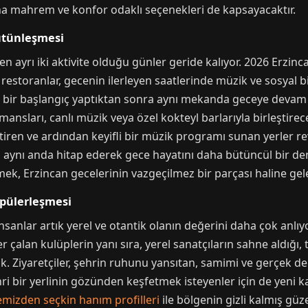
a mahrem ve konfor odaklı seçenekleri de kapsayacaktır.
ütünleşmesi
 ayrı iki aktivite olduğu günler geride kalıyor. 2026 Erzin
 restoranlar, gecenin ilerleyen saatlerinde müzik ve sosyal b
li bir başlangıç yaptıktan sonra aynı mekanda geceye deva
nsları, canlı müzik veya özel kokteyl barlarıyla birleştirece
ştiren ve ardından keyifli bir müzik programı sunan yerler 
aynı anda hitap ederek gece hayatını daha bütüncül bir de
ek, Erzincan gecelerinin vazgeçilmez bir parçası haline gel
opülerleşmesi
nsanlar artık yerel ve otantik olanın değerini daha çok anlıy
çalan kulüplerin yanı sıra, yerel sanatçıların sahne aldığı, 
 Ziyaretçiler, şehrin ruhunu yansıtan, samimi ve gerçek de
ri bir yerlinin gözünden keşfetmek isteyenler için de yeni ka
lçemizden seçkin hanım profilleri
ile bölgenin gizli kalmış güz