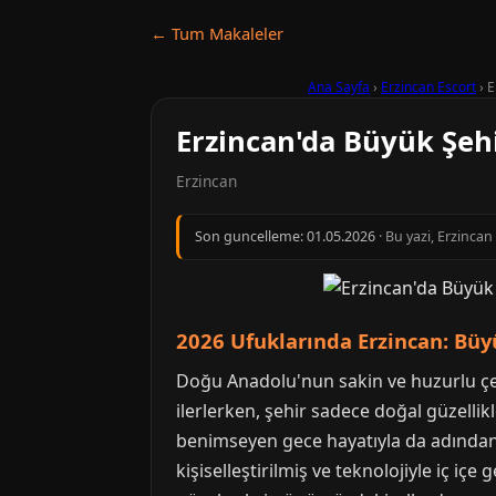
← Tum Makaleler
Ana Sayfa
›
Erzincan Escort
›
E
Erzincan'da Büyük Şehi
Erzincan
Son guncelleme:
01.05.2026
· Bu yazi, Erzinca
2026 Ufuklarında Erzincan: Büy
Doğu Anadolu'nun sakin ve huzurlu çe
ilerlerken, şehir sadece doğal güzellik
benimseyen gece hayatıyla da adından s
kişiselleştirilmiş ve teknolojiyle iç i