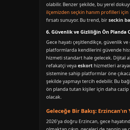
olabilir. Benzer şekilde, bu yerel doku
ilçemizden seçkin hanım profilleri için
fırsatı sunuyor. Bu trend, bir
seckin b
6. Güvenlik ve Gizliliğin Ön Planda
Gece hayatı çeşitlendikçe, güvenlik ve g
platformlarda kendilerini güvende his
hizmeti standart hale gelecek. Dijital a
refakatçi veya
eskort
hizmetleri araya
sistemine sahip platformlar öne çıkaca
şekilde yapmayı tercih edebilir. Bu ba
ön planda tutan kişiler için daha cazip
olacak.
Geleceğe Bir Bakış: Erzincan'ın
2026'ya doğru Erzincan, gece hayatında
olmaktan çıkıp, geceleri de zengin ve ç