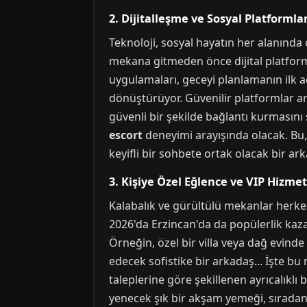
2. Dijitalleşme ve Sosyal Platforml
Teknoloji, sosyal hayatın her alanında 
mekana gitmeden önce dijital platformla
uygulamaları, geceyi planlamanın ilk ad
dönüştürüyor. Güvenilir platformlar ar
güvenli bir şekilde bağlantı kurmasını 
escort
deneyimi arayışında olacak. Bu,
keyifli bir sohbete ortak olacak bir ar
3. Kişiye Özel Eğlence ve VIP Hizmet
Kalabalık ve gürültülü mekanlar herkese
2026'da Erzincan'da da popülerlik kaza
Örneğin, özel bir villa veya dağ evinde
edecek sofistike bir arkadaş... İşte b
taleplerine göre şekillenen ayrıcalıklı
yenecek şık bir akşam yemeği, sıradan 