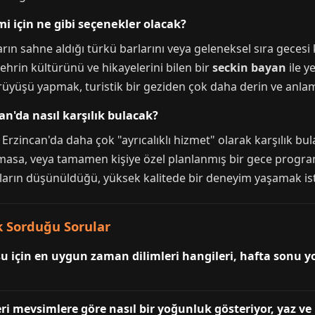
mi için ne gibi seçenekler olacak?
ların sahne aldığı türkü barlarını veya geleneksel sıra geces
şehrin kültürünü ve hikayelerini bilen bir
seckin bayan
ile y
rüyüşü yapmak, turistik bir geziden çok daha derin ve anlam
an'da nasıl karşılık bulacak?
 Erzincan'da daha çok "ayrıcalıklı hizmet" olarak karşılık bulac
 masa, veya tamamen kişiye özel planlanmış bir gece program
arın düşünüldüğü, yüksek kalitede bir deneyim yaşamak iste
ık Sorduğu Sorular
u için en uygun zaman dilimleri hangileri, hafta sonu y
eri mevsimlere göre nasıl bir yoğunluk gösteriyor, yaz ve