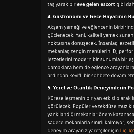
taşıyarak bir
eve gelen escort
gibi dah
4. Gastronomi ve Gece Hayatının B
Akşam yemeği ve eğlencenin birbirinden
güçlenecek. Yani, kaliteli yemek sunan
noktasına dönüşecek. İnsanlar, lezzet
mekanlar, zengin menülerini DJ performa
lezzetlerini modern bir sunumla birle
damaklara hem de eğlence arayanlara 
ardından keyifli bir sohbete devam etm
5. Yerel ve Otantik Deneyimlerin P
Küreselleşmenin bir yan etkisi olarak i
görülecek. Popüler ve tekdüze müzikler 
yankılandığı mekanlar önem kazanacak.
sadece mekanlarla sınırlı kalmıyor; şeh
deneyim arayan ziyaretçiler için
İliç i