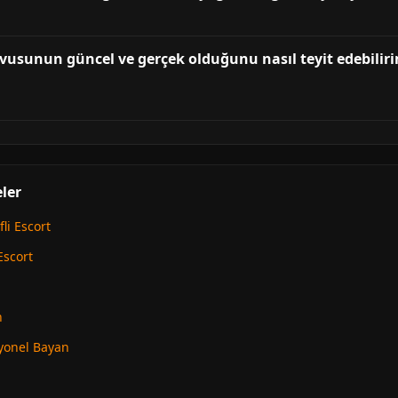
vusunun güncel ve gerçek olduğunu nasıl teyit edebilirim
eler
li Escort
Escort
n
syonel Bayan