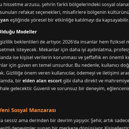
yu hissetme arzusu, şehrin farklı bölgelerindeki sosyal olanak
sunulan refakat seçenekleri, misafirlere bölgenin kültürü
ayan
eşliğinde yöresel bir etkinliğe katılmayı da kapsayabilir.
 Olduğu Modeller
izlilik beklentileri de artıyor. 2026'da insanlar hem fiziksel
setmek isteyecek. Mekanlar için daha iyi aydınlatma, profes
landa ise kişisel verilerin korunması ve şeffaflık en önemli kri
nlar için güven en temel unsurdur. Bu nedenle, kullanıcı 
k. Gizliliğe önem veren kullanıcılar, ödemeyi ve iletişimi ar
ğlamda, bir
elden alan escort
gibi daha direkt ve mahremiyeti
 hale gelecektir. Güvenli ve sorunsuz bir deneyim, eğlencenin
 Yeni Sosyal Manzarası
 sessiz ama derinden bir devrim yaşıyor. Şehir, artık sadece
eşitli deneyimler sunan bir merkeze dönüşüyor. Kişiselleştirm