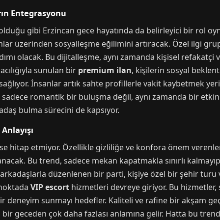
arın Entegrasyonu
olduğu gibi Erzincan gece hayatında da belirleyici bir rol oy
r üzerinden sosyalleşme eğilimini artıracak. Özel ilgi grupl
ımı olacak. Bu dijitalleşme, aynı zamanda kişisel refakatçi 
acılığıyla sunulan bir
premium ilan
, kişilerin sosyal beklen
sağlıyor. İnsanlar artık sahte profillerle vakit kaybetmek yer
 sadece romantik bir buluşma değil, aynı zamanda bir etkinl
kadaş bulma sürecini de kapsıyor.
 Anlayışı
 hitap etmiyor. Özellikle gizliliğe ve konfora önem verenler 
nacak. Bu trend, sadece mekan kapatmakla sınırlı kalmayıp, 
 arkadaşlarla düzenlenen bir parti, kişiye özel bir şehir turu
u noktada
VIP escort
hizmetleri devreye giriyor. Bu hizmetler,
 bir deneyim sunmayı hedefler. Kaliteli ve rafine bir akşam ge
bir geceden çok daha fazlası anlamına gelir. Hatta bu trend