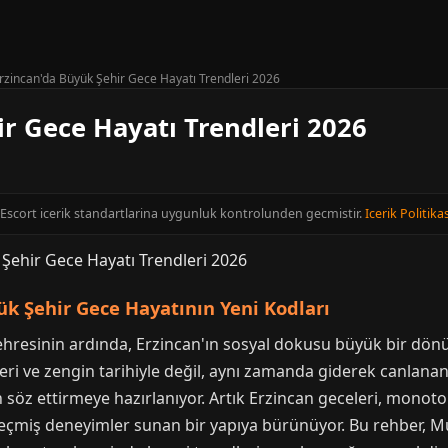
rzincan'da Büyük Şehir Gece Hayatı Trendleri 2026
r Gece Hayatı Trendleri 2026
n Escort icerik standartlarina uygunluk kontrolunden gecmistir.
Icerik Politikas
ük Şehir Gece Hayatının Yeni Kodları
hresinin ardında, Erzincan'ın sosyal dokusu büyük bir dön
leri ve zengin tarihiyle değil, aynı zamanda giderek canlana
öz ettirmeye hazırlanıyor. Artık Erzincan geceleri, monotonl
çe geçmiş deneyimler sunan bir yapıya bürünüyor. Bu rehber, 