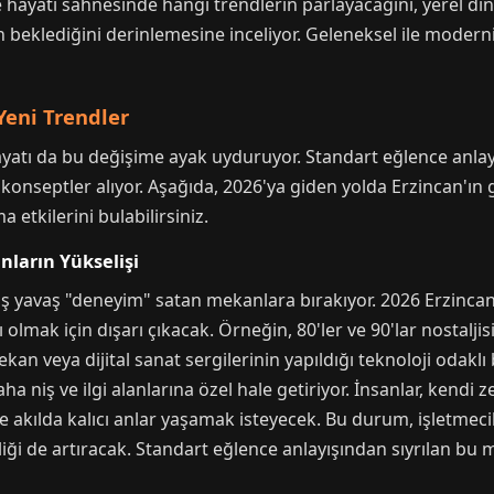
hayatı sahnesinde hangi trendlerin parlayacağını, yerel din
in beklediğini derinlemesine inceliyor. Geleneksel ile moder
Yeni Trendler
ayatı da bu değişime ayak uyduruyor. Standart eğlence anlayış
 konseptler alıyor. Aşağıda, 2026'ya giden yolda Erzincan'ın 
 etkilerini bulabilirsiniz.
ların Yükselişi
vaş yavaş "deneyim" satan mekanlara bırakıyor. 2026 Erzincan'
 olmak için dışarı çıkacak. Örneğin, 80'ler ve 90'lar nostalji
ekan veya dijital sanat sergilerinin yapıldığı teknoloji odakl
a niş ve ilgi alanlarına özel hale getiriyor. İnsanlar, kendi 
ve akılda kalıcı anlar yaşamak isteyecek. Bu durum, işletmec
iliği de artıracak. Standart eğlence anlayışından sıyrılan bu 