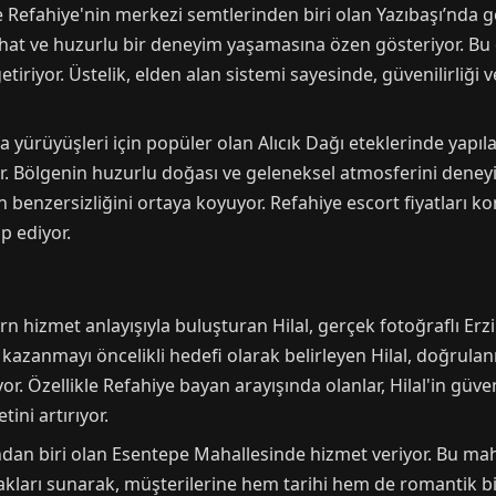
e Refahiye'nin merkezi semtlerinden biri olan Yazıbaşı’nda 
ahat ve huzurlu bir deneyim yaşamasına özen gösteriyor. Bu 
getiriyor. Üstelik, elden alan sistemi sayesinde, güvenilirliğ
a yürüyüşleri için popüler olan Alıcık Dağı eteklerinde yapıl
r. Bölgenin huzurlu doğası ve geleneksel atmosferini deney
in benzersizliğini ortaya koyuyor. Refahiye escort fiyatlar
p ediyor.
n hizmet anlayışıyla buluşturan Hilal, gerçek fotoğraflı Erz
kazanmayı öncelikli hedefi olarak belirleyen Hilal, doğrulanmış
yor. Özellikle Refahiye bayan arayışında olanlar, Hilal'in güv
ini artırıyor.
dan biri olan Esentepe Mahallesinde hizmet veriyor. Bu maha
kları sunarak, müşterilerine hem tarihi hem de romantik bi