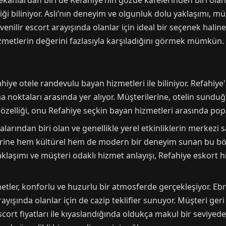
mekanlardan biri de Refahiye’nin gözde kafelerinden biri olan
iği biliniyor. Aslı’nın deneyim ve olgunluk dolu yaklaşımı, mü
ilir escort arayışında olanlar için ideal bir seçenek haline g
izmetlerin değerini fazlasıyla karşıladığını görmek mümkün.
iye otele randevulu bayan hizmetleri ile biliniyor. Refahiye'
noktaları arasında yer alıyor. Müşterilerine, otelin sundu
zelliği, onu Refahiye seçkin bayan hizmetleri arasında popül
alarından biri olan ve genellikle yerel etkinliklerin merkezi
ilerine hem kültürel hem de modern bir deneyim sunan bu böl
klaşımı ve müşteri odaklı hizmet anlayışı, Refahiye eskort hi
tler, konforlu ve huzurlu bir atmosferde gerçekleşiyor. Ebr
arayışında olanlar için de cazip teklifler sunuyor. Müşteri ge
cort fiyatları ile kıyaslandığında oldukça makul bir seviyede