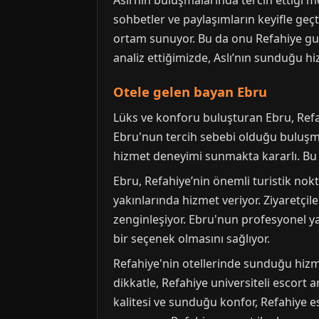
Aslı’nın buluşmalarında tercih ettiği 
sohbetler ve paylaşımların keyifle geçt
ortam sunuyor. Bu da onu Refahiye guven
analiz ettiğimizde, Aslı’nın sunduğu h
Otele gelen bayan Ebru
Lüks ve konforu buluşturan Ebru, Refah
Ebru'nun tercih sebebi olduğu buluşma 
hizmet deneyimi sunmakta kararlı. Bu ö
Ebru, Refahiye’nin önemli turistik nokt
yakınlarında hizmet veriyor. Ziyaretç
zenginleşiyor. Ebru'nun profesyonel ya
bir seçenek olmasını sağlıyor.
Refahiye'nin otellerinde sunduğu hizme
dikkatle, Refahiye universiteli escort 
kalitesi ve sunduğu konfor, Refahiye es