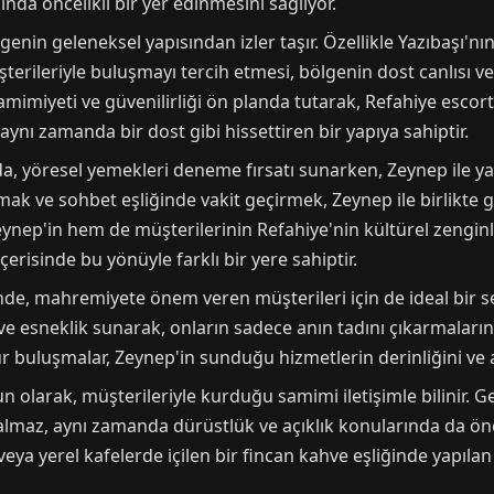
ında öncelikli bir yer edinmesini sağlıyor.
genin geleneksel yapısından izler taşır. Özellikle Yazıbaşı'n
terileriyle buluşmayı tercih etmesi, bölgenin dost canlısı v
mimiyeti ve güvenilirliği ön planda tutarak, Refahiye escor
, aynı zamanda bir dost gibi hissettiren bir yapıya sahiptir.
ada, yöresel yemekleri deneme fırsatı sunarken, Zeynep ile ya
kmak ve sohbet eşliğinde vakit geçirmek, Zeynep ile birlikt
eynep'in hem de müşterilerinin Refahiye'nin kültürel zengin
çerisinde bu yönüyle farklı bir yere sahiptir.
de, mahremiyete önem veren müşterileri için de ideal bir 
e esneklik sunarak, onların sadece anın tadını çıkarmalarına
r buluşmalar, Zeynep'in sunduğu hizmetlerin derinliğini ve an
n olarak, müşterileriyle kurduğu samimi iletişimle bilinir. Ger
lmaz, aynı zamanda dürüstlük ve açıklık konularında da öne
a yerel kafelerde içilen bir fincan kahve eşliğinde yapılan b