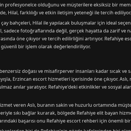
lerin profesyonelce olduğunu ve müşterilere eksiksiz bir m
 Hilal, farklılığı ve etkin iletişim yeteneği ile tercih ediliyor
ay bahçeleri, Hilal ile yapılacak buluşmalar için ideal seçen
 sadece fotoğraflarında değil, gerçek hayatta da zarif ve na
arasında öne çıkıyor ve tercih edilirliğini artırıyor. Refahiye 
venli bir işlem olarak değerlendiriliyor.
n benzersiz doğası ve misafirperver insanları kadar sıcak ve 
ışla, Erzincan escort hizmetleri içerisinde öne çıkıyor. Aslı,
z anılar yaratıyor. Refahiye'deki etkinlikler ve sosyal alanl
hizmet veren Aslı, buranın sakin ve huzurlu ortamında müşte
leriyle sıkı bağlar kurarak, bölgede Refahiye elit bayan hizme
rındaki başarısı onu Refahiye escort rehberi için önemli bir