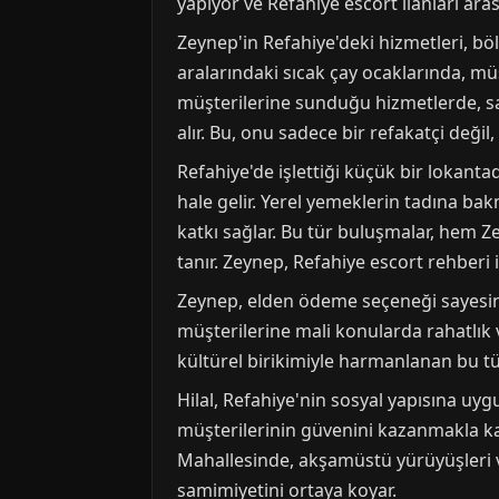
yapıyor ve Refahiye escort ilanları aras
Zeynep'in Refahiye'deki hizmetleri, böl
aralarındaki sıcak çay ocaklarında, müş
müşterilerine sunduğu hizmetlerde, sa
alır. Bu, onu sadece bir refakatçi değil
Refahiye'de işlettiği küçük bir lokant
hale gelir. Yerel yemeklerin tadına ba
katkı sağlar. Bu tür buluşmalar, hem Z
tanır. Zeynep, Refahiye escort rehberi i
Zeynep, elden ödeme seçeneği sayesin
müşterilerine mali konularda rahatlık v
kültürel birikimiyle harmanlanan bu tü
Hilal, Refahiye'nin sosyal yapısına uygu
müşterilerinin güvenini kazanmakla ka
Mahallesinde, akşamüstü yürüyüşleri vey
samimiyetini ortaya koyar.