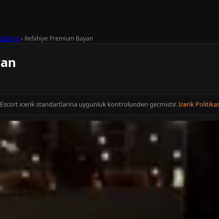
efahiye
›
Refahiye Premium Bayan
yan
n Escort icerik standartlarina uygunluk kontrolunden gecmistir.
Icerik Politikas