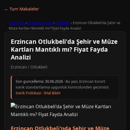
← Tum Makaleler
Ana Sayfa
›
Erzincan Escort
›
Otlukbeli
›
Erzincan Otlukbeli'da Şehir ve
Müze Kartları Mantıklı mı? Fiyat Fayda Analizi
Erzincan Otlukbeli'da Şehir ve Müze
Kartları Mantıklı mı? Fiyat Fayda
Analizi
Erzincan / Otlukbeli
Son guncelleme:
30.06.2026
· Bu yazi, Erzincan Escort
icerik standartlarina uygunluk kontrolunden gecmistir.
Icerik Politikasi
·
Ihlal Bildir
Erzincan Otlukbeli'nda Şehir ve Müze