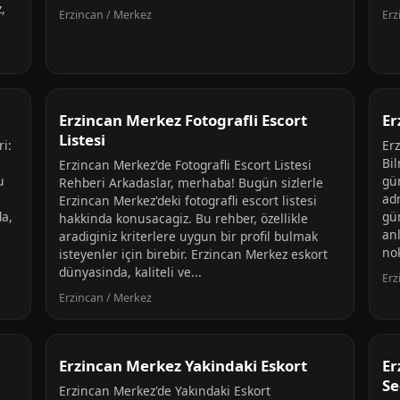
,
Erzincan / Merkez
Erz
Erzincan Merkez Fotografli Escort
Er
Listesi
i:
Er
Bi
Erzincan Merkez'de Fotografli Escort Listesi
u
gü
Rehberi Arkadaslar, merhaba! Bugün sizlerle
ad
Erzincan Merkez'deki fotografli escort listesi
da,
gün
hakkinda konusacagiz. Bu rehber, özellikle
an
aradiginiz kriterlere uygun bir profil bulmak
nok
isteyenler için birebir. Erzincan Merkez eskort
dünyasinda, kaliteli ve...
Erz
Erzincan / Merkez
Erzincan Merkez Yakindaki Eskort
Er
Se
Erzincan Merkez'de Yakındaki Eskort