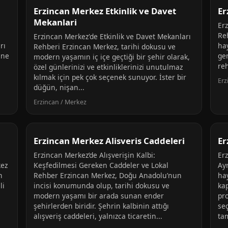
Erzincan Merkez Etkinlik ve Davet
Er
Mekanlari
Er
Re
Erzincan Merkez'de Etkinlik ve Davet Mekanları
rı
hay
Rehberi Erzincan Merkez, tarihi dokusu ve
ine
gen
modern yaşamın iç içe geçtiği bir şehir olarak,
reh
özel günlerinizi ve etkinliklerinizi unutulmaz
kılmak için pek çok seçenek sunuyor. İster bir
Erz
düğün, nişan...
Erzincan / Merkez
i
Erzincan Merkez Alisveris Caddeleri
Er
Erzincan Merkez’de Alışverişin Kalbi:
Er
kez
Keşfedilmesi Gereken Caddeler ve Lokal
Ay
n
Rehber Erzincan Merkez, Doğu Anadolu’nun
ha
li
incisi konumunda olup, tarihi dokusu ve
kap
modern yaşamı bir arada sunan ender
pr
şehirlerden biridir. Şehrin kalbinin attığı
se
alışveriş caddeleri, yalnızca ticaretin...
ta