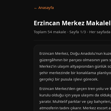
← Anasayfa
Erzincan Merkez Makalel
Toplam 54 makale - Sayfa 1/3 - Her sayfad
Erzincan Merkez, Doğu Anadolu’nun kuzeyi
güzergâhının bir parçası olmasının yanı s
Merkez’in ulaşım altyapısından günlük so
şehir merkezinde bir konaklama planlıyor o
gerçekçi bir pusula işlevi görecek.
Erzincan Merkez’den geçen tren yolu ve kar
kurulu olduğu için yaya ulaşımı da oldukç
yaratır. Muhtelif parklar ve çay bahçele
atmosferin tadını çıkarır. Merkez escort 