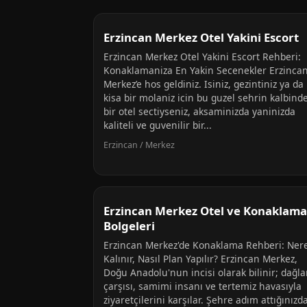
Erzincan Merkez Otel Yakini Escort
Erzincan Merkez Otel Yakini Escort Rehberi:
Konaklamaniza En Yakin Secenekler Erzinca
Merkez’e hos geldiniz. Isiniz, gezintiniz ya da
kisa bir molaniz icin bu guzel sehrin kalbind
bir otel sectiyseniz, aksaminizda yaninizda
kaliteli ve guvenilir bir...
Erzincan / Merkez
Erzincan Merkez Otel ve Konaklama
Bolgeleri
Erzincan Merkez'de Konaklama Rehberi: Ner
Kalınır, Nasıl Plan Yapılır? Erzincan Merkez,
Doğu Anadolu'nun incisi olarak bilinir; dağlar
çarşısı, samimi insanı ve tertemiz havasıyla
ziyaretçilerini karşılar. Şehre adım attığınızd