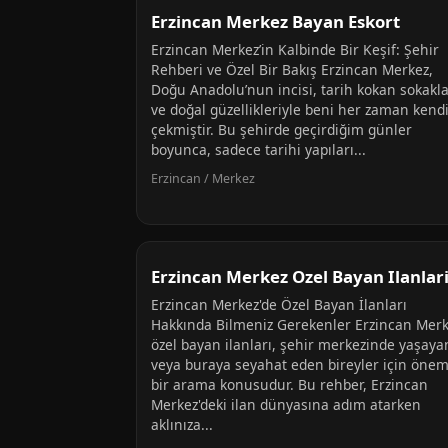
Erzincan Merkez Bayan Eskort
Erzincan Merkez’in Kalbinde Bir Keşif: Şehir
Rehberi ve Özel Bir Bakış Erzincan Merkez,
Doğu Anadolu’nun incisi, tarih kokan sokakla
ve doğal güzellikleriyle beni her zaman kend
çekmiştir. Bu şehirde geçirdiğim günler
boyunca, sadece tarihi yapıları...
Erzincan / Merkez
Erzincan Merkez Ozel Bayan Ilanlar
Erzincan Merkez'de Özel Bayan İlanları
Hakkında Bilmeniz Gerekenler Erzincan Mer
özel bayan ilanları, şehir merkezinde yaşaya
veya buraya seyahat eden bireyler için önem
bir arama konusudur. Bu rehber, Erzincan
Merkez'deki ilan dünyasına adım atarken
aklınıza...