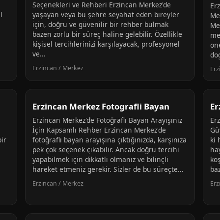
Seçenekleri ve Rehberi Erzincan Merkez'de
Er
l
yaşayan veya bu şehre seyahat eden bireyler
Me
için, doğru ve güvenilir bir rehber bulmak
Mer
bazen zorlu bir süreç haline gelebilir. Özellikle
me
kişisel tercihlerinizi karşılayacak, profesyonel
one
ve...
dog
Erzincan / Merkez
Erz
Erzincan Merkez Fotografli Bayan
Er
Erzincan Merkez'de Fotoğraflı Bayan Arayışınız
Erz
İçin Kapsamlı Rehber Erzincan Merkez'de
Gü
bir
fotoğraflı bayan arayışına çıktığınızda, karşınıza
ki 
pek çok seçenek çıkabilir. Ancak doğru tercihi
ha
yapabilmek için dikkatli olmanız ve bilinçli
ko
hareket etmeniz gerekir. Sizler de bu süreçte...
ba
Erzincan / Merkez
Erz