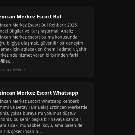
zincan Merkez Escort Bul
zincan Merkez Escort Bul Rehberi: 2025
cel Bilgiler ve Karşılaştırmalı Analiz
zincan Merkez escort bulma konusunda
ğru bilgiye ulaşmak, güvenilir bir deneyim
şamak için atılacak en önemli adımdır. Şehir
rkezinde hizmet veren birbirinden farklı
filler,...
incan / Merkez
zincan Merkez Escort Whatsapp
zincan Merkez Escort Whatsapp Rehberi:
mimi ve Detaylı Bir Bakış Erzincan Merkez’de
siniz, yoksa buraya mı yolumuz düştü?
irsiniz, bu şehir başka bir havaya sahiptir;
sanı sıcak, muhabbeti koyu, ama bazen de
nızlık çöker insanın...