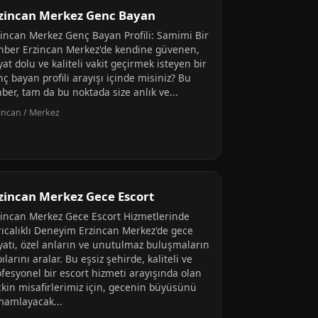
zincan Merkez Genc Bayan
zincan Merkez Genç Bayan Profili: Samimi Bir
hber Erzincan Merkez'de kendine güvenen,
at dolu ve kaliteli vakit geçirmek isteyen bir
ç bayan profili arayışı içinde misiniz? Bu
ber, tam da bu noktada size anlık ve...
incan / Merkez
zincan Merkez Gece Escort
zincan Merkez Gece Escort Hizmetlerinde
rıcalıklı Deneyim Erzincan Merkez'de gece
yatı, özel anların ve unutulmaz buluşmaların
ılarını aralar. Bu eşsiz şehirde, kaliteli ve
ofesyonel bir escort hizmeti arayışında olan
çkin misafirlerimiz için, gecenin büyüsünü
mamlayacak...