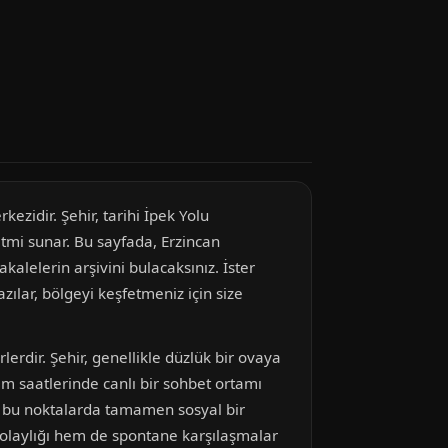
zidir. Şehir, tarihi İpek Yolu
itmi sunar. Bu sayfada, Erzincan
lelerin arşivini bulacaksınız. İster
zılar, bölgeyi keşfetmeniz için size
erdir. Şehir, genellikle düzlük bir ovaya
am saatlerinde canlı bir sohbet ortamı
an bu noktalarda tamamen sosyal bir
 kolaylığı hem de spontane karşılaşmalar