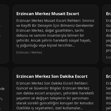
Erzincan Merkez Musait Escort
Er
Erzincan Merkez Musait Escort Rehberi: Sınırsız
Er
n
ve Keyifli Bir Deneyim İçin Bilmeniz Gerekenler
Gün
Erzincan Merkez, doğal güzellikleri, tarihi
Er
e
dokusu ve samimi insanlarıyla bilinen bir
do
şehirdir. Ancak şehrin hareketli sosyal hayatı,
ya
iş yoğunluğu veya kişisel tercihler...
me
pro
Erzincan / Merkez
Erz
Erzincan Merkez Son Dakika Escort
Er
Erzincan Merkez Son Dakika Escort Rehberi:
Er
Güncel ve Güvenilir Bilgiler Erzincan Merkez
Sa
ede
son dakika escort arayışları, şehirdeki hareketli
mi
yaşamın ve değişen taleplerin bir yansıması
Bil
ı,
olarak sürekli güncelliğini koruyan bir konudur.
in
Özellikle iş seyahatleri, özel kutlamalar...
yal
a