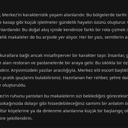
r, Merkez’in karakteristik yaşam alanlarıdır. Bu bölgelerde tarih
e kasap gibi küçük işletmeler gündelik hayatın özünü oluşturur. Ö
nlardandır. Bu doğal akış içinde kendinize farklı bir rota çizmek
ik makaleler de bu arşivde yer alıyor. Her bir yazı, semtlerin a
urallara bağlı ancak misafirperver bir karakter taşır. İnsanlar,
lan restoran ve pastanelerde bir araya gelir. Bu sıklıkla bir öz
andırır. Arşivimizdeki yazılar aracılığıyla, Merkez elit escort başl
ratik ipuçlarını bulabilirsiniz. Hazırlanan her rehber, şehre dair
 oluşturuldu.
ez’in ruhunu yansıtan bu makalelerin sizi beklediğini göreceksin
sokağınızda dolaşır gibi hissedebileceğiniz samimi bir anlatım ö
ltür köşelerine ya da dinlenme alanlarına küçük bir başlangıç o
re şekillendirin.