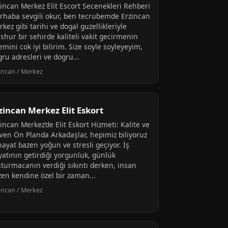
zincan Merkez Elit Escort Secenekleri Rehberi
rhaba sevgili okur, ben tecrubemde Erzincan
kez gibi tarihi ve dogal guzellikleriyle
shur bir sehirde kaliteli vakit gecirmenin
mini cok iyi bilirim. Size soyle soyleyeyim,
ru adresleri ve dogru...
incan / Merkez
zincan Merkez Elit Eskort
incan Merkez’de Elit Eskort Hizmeti: Kalite ve
ven Ön Planda Arkadaşlar, hepimiz biliyoruz
hayat bazen yoğun ve stresli geçiyor. İş
yatının getirdiği yorgunluk, günlük
şturmacanın verdiği sıkıntı derken, insan
zen kendine özel bir zaman...
incan / Merkez