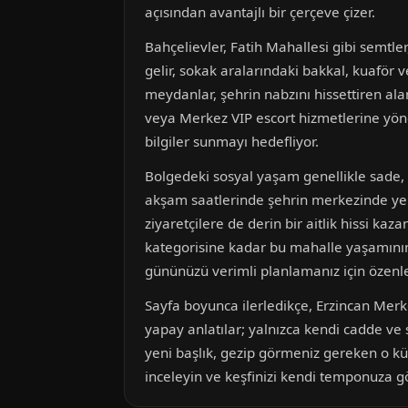
açısından avantajlı bir çerçeve çizer.
Bahçelievler, Fatih Mahallesi gibi semtle
gelir, sokak aralarındaki bakkal, kuaför v
meydanlar, şehrin nabzını hissettiren ala
veya Merkez VIP escort hizmetlerine yönel
bilgiler sunmayı hedefliyor.
Bolgedeki sosyal yaşam genellikle sade, k
akşam saatlerinde şehrin merkezinde yer a
ziyaretçilere de derin bir aitlik hissi kaz
kategorisine kadar bu mahalle yaşamının p
gününüzü verimli planlamanız için özenle
Sayfa boyunca ilerledikçe, Erzincan Merk
yapay anlatılar; yalnızca kendi cadde ve 
yeni başlık, gezip görmeniz gereken o kü
inceleyin ve keşfinizi kendi temponuza gö