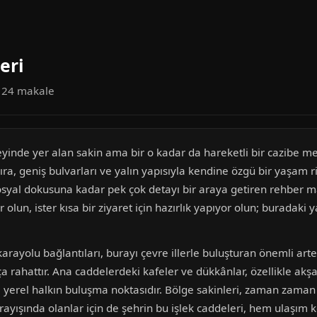
eri
a 24 makale
nde yer alan sakin ama bir o kadar da hareketli bir cazibe merke
ıra, geniş bulvarları ve yalın yapısıyla kendine özgü bir yaşam r
syal dokusuna kadar pek çok detayı bir araya getiren rehber maka
lun, ister kısa bir ziyaret için hazırlık yapıyor olun; buradaki ya
ayolu bağlantıları, burayı çevre illerle buluşturan önemli arterl
a rahattır. Ana caddelerdeki kafeler ve dükkânlar, özellikle akş
ri, yerel halkın buluşma noktasıdır. Bölge sakinleri, zaman zam
arayışında olanlar için de şehrin bu işlek caddeleri, hem ulaşım