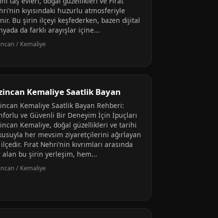
ihi taş evleri, doğal güzellikleri ve Fırat
hri’nin kıyısındaki huzurlu atmosferiyle
inir. Bu şirin ilçeyi keşfederken, bazen dijital
yada da farklı arayışlar içine...
incan / Kemaliye
zincan Kemaliye Saatlik Bayan
zincan Kemaliye Saatlik Bayan Rehberi:
nforlu ve Güvenli Bir Deneyim İçin İpuçları
incan Kemaliye, doğal güzellikleri ve tarihi
kusuyla her mevsim ziyaretçilerini ağırlayan
 ilçedir. Fırat Nehri’nin kıvrımları arasında
 alan bu şirin yerleşim, hem...
incan / Kemaliye