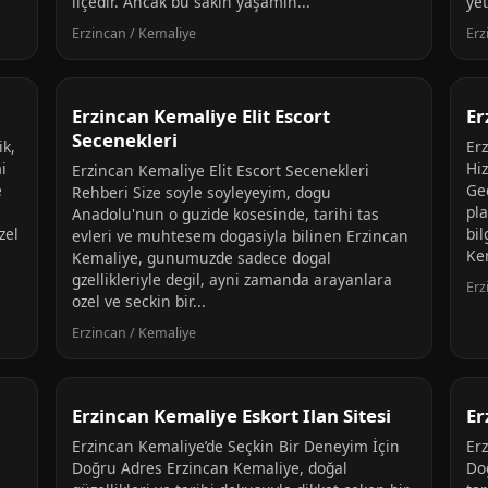
ilçedir. Ancak bu sakin yaşamın...
yet
Erzincan / Kemaliye
Erz
Erzincan Kemaliye Elit Escort
Er
Secenekleri
ik,
Er
i
Hiz
Erzincan Kemaliye Elit Escort Secenekleri
e
Ge
Rehberi Size soyle soyleyeyim, dogu
pl
Anadolu'nun o guzide kosesinde, tarihi tas
zel
bi
evleri ve muhtesem dogasiyla bilinen Erzincan
Kem
Kemaliye, gunumuzde sadece dogal
gzellikleriyle degil, ayni zamanda arayanlara
Erz
ozel ve seckin bir...
Erzincan / Kemaliye
Erzincan Kemaliye Eskort Ilan Sitesi
Er
Erzincan Kemaliye’de Seçkin Bir Deneyim İçin
Er
Doğru Adres Erzincan Kemaliye, doğal
Do