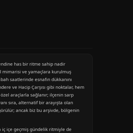
ndine has bir ritme sahip nadir
resel mimarisi ve yamaçlara kurulmuş
sabah saatlerinde esnafın dükkanını
ndere ve Hacip Çarşısı gibi noktalar, hem
özel araçlarla sağlanır; ilçenin sarp
ı sıra, alternatif bir arayışta olan
görülür; ancak biz bu arşivde, bölgenin
 iç içe geçmiş gündelik ritmiyle de