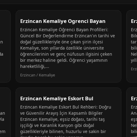
Erzincan Kemaliye Ogrenci Bayan
Er
l
Erzincan Kemaliye Öğrenci Bayan Profilleri:
Er
Güncel Bir Değerlendirme Erzincan'ın tarihi ve
Bi
un
doğal güzellikleriyle öne çıkan şirin ilçesi
tar
Kemaliye, son yıllarda özellikle üniversite
bil
da
öğrencilerinin ve genç nüfusun ilgisini çeken
Neh
bir merkez haline geldi. Öğrenci yaşamının
yıl
hareketliliği,...
Erz
Erzincan / Kemaliye
Erzincan Kemaliye Eskort Bul
Er
Erzincan Kemaliye Eskort Bul Rehberi: Doğru
Er
can
ve Güvenilir Arayış İçin Kapsamlı Bilgiler
An
yla
Erzincan Kemaliye, eşsiz doğası, tarihi taş
eşs
işçiliği ve Karanlık Kanyon gibi doğal
Ne
hem
güzellikleriyle bilinen, huzurlu ve sakin bir
bil