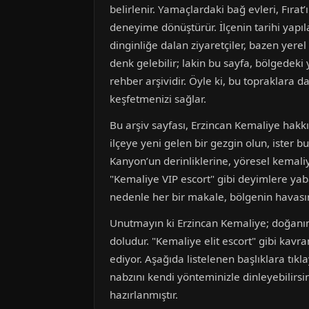
belirlenir. Yamaçlardaki bağ evleri, Fırat
deneyime dönüştürür. İlçenin tarihi yapıla
dinginliğe dalan ziyaretçiler, bazen yerel
denk gelebilir; lakin bu sayfa, bölgedeki y
rehber arşividir. Öyle ki, bu topraklara
keşfetmenizi sağlar.
Bu arşiv sayfası, Erzincan Kemaliye hak
ilçeye yeni gelen bir gezgin olun, ister 
Kanyon’un derinliklerine, yöresel kemaliy
"Kemaliye VIP escort" gibi deyimlere yab
nedenle her bir makale, bölgenin havasını,
Unutmayın ki Erzincan Kemaliye; doğanın 
doludur. "Kemaliye elit escort" gibi kav
ediyor. Aşağıda listelenen başlıklara tıkl
nabzını kendi yönteminizle dinleyebilirsi
hazırlanmıştır.