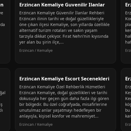
an
Erzincan Kemaliye Guvenilir Ilanlar
Er
ve
Erzincan Kemaliye Güvenilir İlanlar Rehberi
Er
Erzincan ilinin tarihi ve doğal güzellikleriyle
Ko
rda
öne çıkan ilçesi Kemaliye, son yıllarda özellikle
pl
alternatif turizm rotaları ve sakin yaşam
ke
tarzıyla dikkat çekiyor. Fırat Nehri’nin kıyısında
hak
yer alan bu şirin ilçe,...
ha
Erzincan / Kemaliye
Erz
Erzincan Kemaliye Escort Secenekleri
Er
Erzincan Kemaliye Özel Rehberlik Hizmetleri
Erz
ğal
Erzincan Kemaliye, doğal güzellikleri ve tarihi
Keş
dokusuyla her geçen gün daha fazla ilgi gören
Kem
iş
bir bölgedir. Bu özel coğrafyada, misafirlerine
köş
lı
unutulmaz anlar yaşatmayı hedefleyen bir
bu
anlayışla, kişisel konfor ve mahremiyet...
kan
Erzincan / Kemaliye
Erz