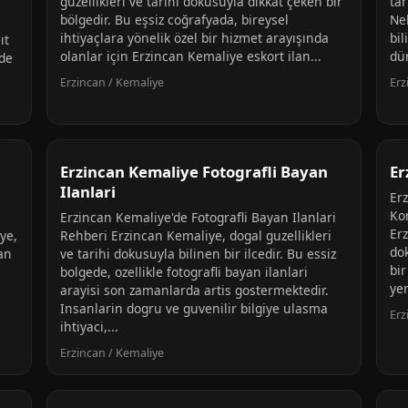
güzellikleri ve tarihi dokusuyla dikkat çeken bir
tar
bölgedir. Bu eşsiz coğrafyada, bireysel
Ne
ihtiyaçlara yönelik özel bir hizmet arayışında
bil
ıt
olanlar için Erzincan Kemaliye eskort ilan...
dün
 de
Erzincan / Kemaliye
Erz
Erzincan Kemaliye Fotografli Bayan
Er
Ilanlari
Er
Ko
Erzincan Kemaliye'de Fotografli Bayan Ilanlari
Erz
ye,
Rehberi Erzincan Kemaliye, dogal guzellikleri
do
kan
ve tarihi dokusuyla bilinen bir ilcedir. Bu essiz
bir
bolgede, ozellikle fotografli bayan ilanlari
yer
arayisi son zamanlarda artis gostermektedir.
Insanlarin dogru ve guvenilir bilgiye ulasma
Erz
ihtiyaci,...
Erzincan / Kemaliye