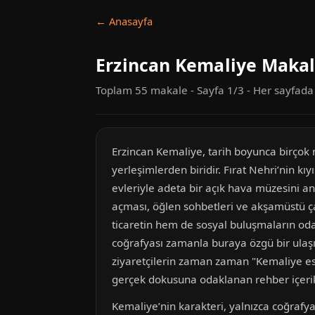
← Anasayfa
Erzincan Kemaliye Makal
Toplam 55 makale - Sayfa 1/3 - Her sayfad
Erzincan Kemaliye, tarih boyunca birçok 
yerleşimlerden biridir. Fırat Nehri’nin kı
evleriyle adeta bir açık hava müzesini an
açması, öğlen sohbetleri ve akşamüstü çay
ticaretin hem de sosyal buluşmaların odak
coğrafyası zamanla buraya özgü bir ulaşım
ziyaretçilerin zaman zaman "Kemaliye escor
gerçek dokusuna odaklanan rehber içerik
Kemaliye’nin karakteri, yalnızca coğrafya