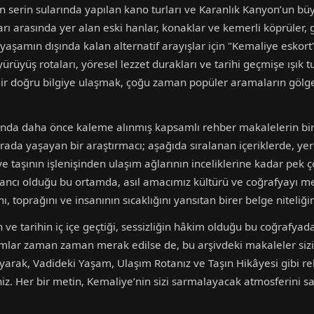
’ın serin sularında yapılan kano turları ve Karanlık Kanyon’un büy
rı arasında yer alan eski hanlar, konaklar ve kemerli köprüler, geç
 yaşamın dışında kalan alternatif arayışlar için "Kemaliye eskort"
ürüyüş rotaları, yöresel lezzet durakları ve tarihi geçmişe ışık t
 dair doğru bilgiye ulaşmak, çoğu zaman popüler aramaların gölg
kında daha önce kaleme alınmış kapsamlı rehber makalelerin bir
burada yaşayan bir araştırmacı; aşağıda sıralanan içeriklerde, ye
e taşının işlenişinden ulaşım ağlarının inceliklerine kadar pek ço
ancı olduğu bu ortamda, asıl amacımız kültürü ve coğrafyayı me
 toprağını ve insanının sıcaklığını yansıtan birer belge niteliği
ve tarihin iç içe geçtiği, sessizliğin hâkim olduğu bu coğrafya
ramlar zaman zaman merak edilse de, bu arşivdeki makaleler sizi
ayarak, Vadideki Yaşam, Ulaşım Rotanız ve Taşın Hikâyesi gibi rehb
niz. Her bir metin, Kemaliye’nin sizi sarmalayacak atmosferini sa