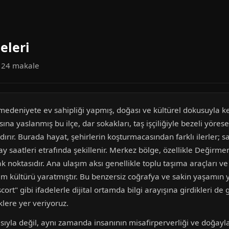
eleri
a 24 makale
medeniyete ev sahipliği yapmış, doğası ve kültürel dokusuyla ke
yısına yaslanmış bu ilçe, dar sokakları, taş işçiliğiyle bezeli yö
dırır. Burada hayat, şehirlerin koşturmacasından farklı ilerler; 
 saatleri etrafında şekillenir. Merkez bölge, özellikle Değirme
 noktasıdır. Ana ulaşım aksı genellikle toplu taşıma araçları ve 
 kültürü yaratmıştır. Bu benzersiz coğrafya ve sakin yaşamın yan
t" gibi ifadelerle dijital ortamda bilgi arayışına girdikleri de 
lere yer veriyoruz.
sıyla değil, aynı zamanda insanının misafirperverliği ve doğayla